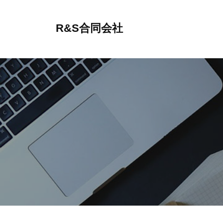
コ
ン
R&S合同会社
テ
モ
ン
ノ
ツ
が
へ
溢
ス
れ
キ
る
ッ
時
プ
代
に
｢
必
要
と