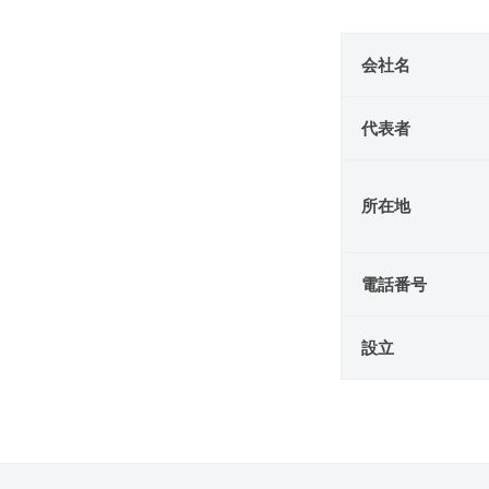
さ
会
れ
会社名
る
社
モ
代表者
ノ
概
｣
要
所在地
を
流
2025
通
電話番号
年
さ
10
せ
設立
月
、
20
そ
日
れ
by
を
r-