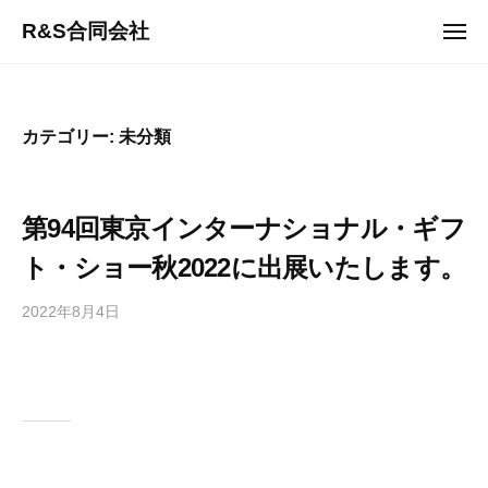
ュ
コ
ー
R&S合同会社
メ
ン
ニ
モ
ュ
テ
ー
ノ
ン
が
ツ
カテゴリー:
未分類
溢
へ
れ
ス
る
キ
第94回東京インターナショナル・ギフ
時
ッ
代
ト・ショー秋2022に出展いたします。
プ
に
｢
2022年8月4日
b
/
必
y
0
要
r
件
と
-
の
さ
a
コ
n
メ
れ
d
ン
る