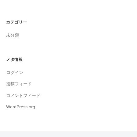
を
豊
か
カテゴリー
に
す
未分類
る
こ
と
メタ情報
を
ミ
ログイン
ッ
投稿フィード
シ
ョ
コメントフィード
ン
WordPress.org
と
し
て
い